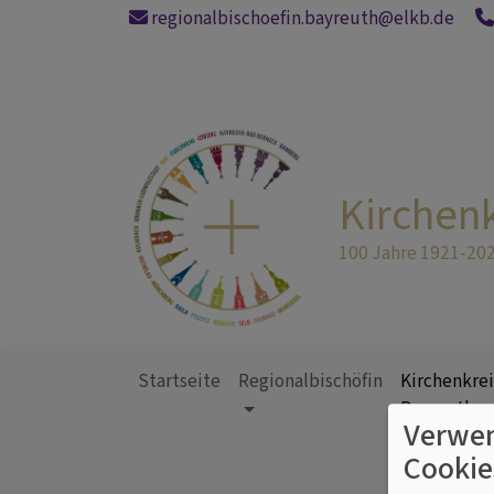
Direkt
regionalbischoefin.bayreuth@elkb.de
zum
Inhalt
Kirchen
100 Jahre 1921-20
Startseite
Regionalbischöfin
Kirchenkrei
Bayreuth
Verwen
Hauptnavigation
Cookie