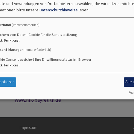
nste und Anwendungen von Drittanbietern auswählen, die wir nutzen möcht
mationen bitte unsere
Datenschutzhinweise
lesen.
ktional
(immer erforderlich)
ngelische Kirchenmusik
chern von Daten: Cookie für die Benutzersitzung
ck
:
Funktional
sent Manager
(immer erforderlich)
Wilhelminenstraße 9
ie Consent speichert Ihre Einwilligungsstatus im Browser
95444 Bayreuth
ck
:
Funktional
Telefon: 0921 75934-0
eptieren
Alle
Telefax: 0921 75934-36
verwaltung@hfk-bayreuth.de
Real
www.hfk-bayreuth.de
Fußbereichsmenü
Be
Impressum