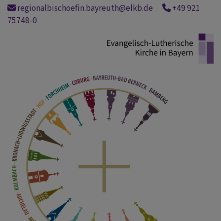
Direkt
regionalbischoefin.bayreuth@elkb.de
+49 921
zum
75748-0
Inhalt