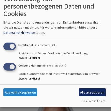
personenbezogenen Daten und
Cookies
Bitte die Dienste und Anwendungen von Drittanbietern auswählen,
die wir nutzen möchten.
Für weitere Informationen bitte unsere
Datenschutzhinweise
lesen.
Umweltbeauftragte
Gerlinde Ziermann
Funktional
(immer erforderlich)
Speichern von Daten: Cookie für die Benutzersitzung
Thurnauer Str. 18
Zweck
:
Funktional
96197 Wonsees
Consent Manager
(immer erforderlich)
Telefon: 09274-1426
Cookie Consent speichert Ihre Einwilligungsstatus im Browser
E-Mail:
gziermann@gmx.de
Zweck
:
Funktional
Auswahl akzeptieren
Alle akzeptieren
Realisiert mit Klaro!