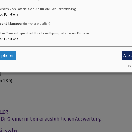
chern von Daten: Cookie für die Benutzersitzung
ck
:
Funktional
sent Manager
(immer erforderlich)
ie Consent speichert Ihre Einwilligungsstatus im Browser
6)
ck
:
Funktional
Mose 6,24-26)
 (Lukas 15,11-32)
eptieren
Alle
3)
Real
)
m 139)
lung
 Dr. Greiner mit einer ausführlichen Auswertung
ibeln