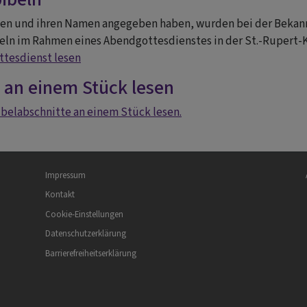
en und ihren Namen angegeben haben, wurden bei der Bekannt
beln im Rahmen eines Abendgottesdienstes in der St.-Rupert-K
ttesdienst lesen
 an einem Stück lesen
ibelabschnitte an einem Stück lesen.
Fußbereichsmenü
Be
Impressum
Kontakt
Cookie-Einstellungen
Datenschutzerklärung
Barrierefreiheitserklärung