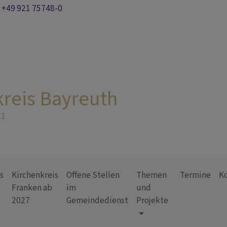
+49 921 75748-0
kreis Bayreuth
21
s
Kirchenkreis
Offene Stellen
Themen
Termine
K
Franken ab
im
und
2027
Gemeindedienst
Projekte