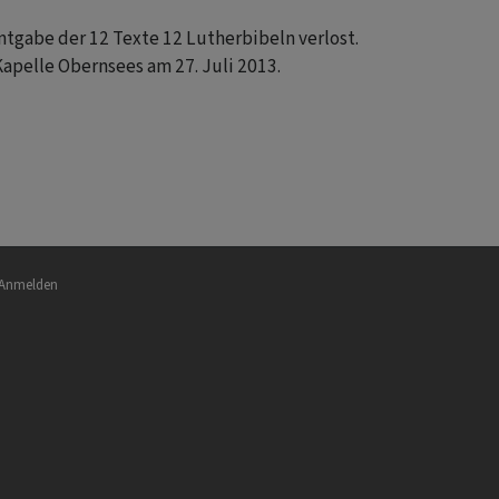
gabe der 12 Texte 12 Lutherbibeln verlost.
apelle Obernsees am 27. Juli 2013.
nutzermenü
Anmelden