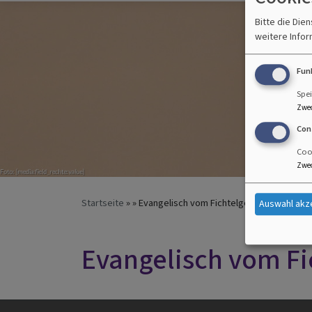
Bitte die Die
weitere Infor
Fun
Spei
Zwe
Con
Cook
Zwe
Startseite
Evangelisch vom Fichtelgebirge bis zu 
Auswahl akz
Evangelisch vom Fi