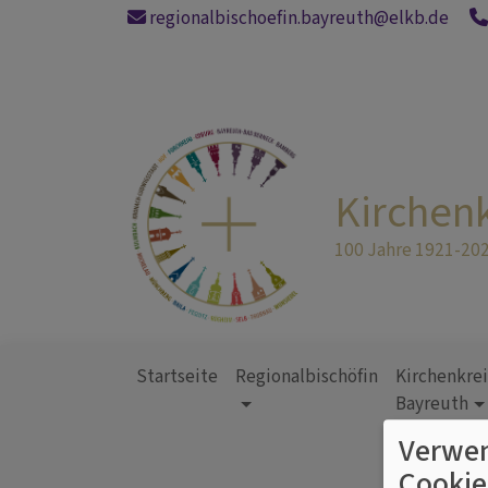
Direkt
regionalbischoefin.bayreuth@elkb.de
zum
Inhalt
Kirchen
100 Jahre 1921-20
Startseite
Regionalbischöfin
Kirchenkrei
Bayreuth
Hauptnavigation
Verwen
Cookie