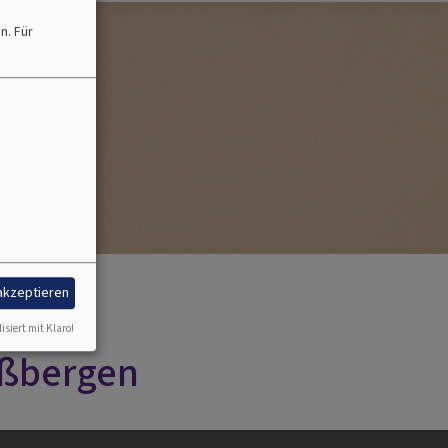
en.
Für
 akzeptieren
isiert mit Klaro!
aßbergen