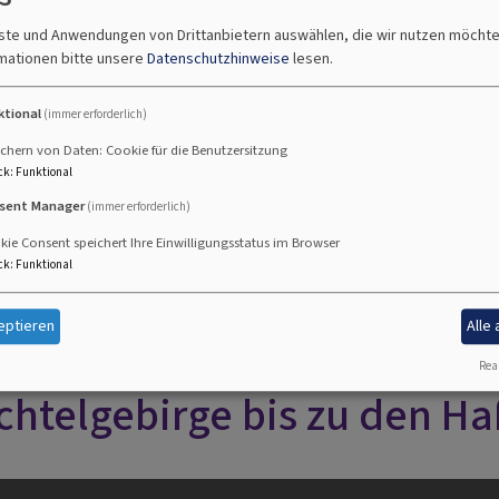
nste und Anwendungen von Drittanbietern auswählen, die wir nutzen möcht
mationen bitte unsere
Datenschutzhinweise
lesen.
ktional
(immer erforderlich)
chern von Daten: Cookie für die Benutzersitzung
ck
:
Funktional
sent Manager
(immer erforderlich)
ie Consent speichert Ihre Einwilligungsstatus im Browser
ck
:
Funktional
den Haßbergen
eptieren
Alle
Real
chtelgebirge bis zu den H