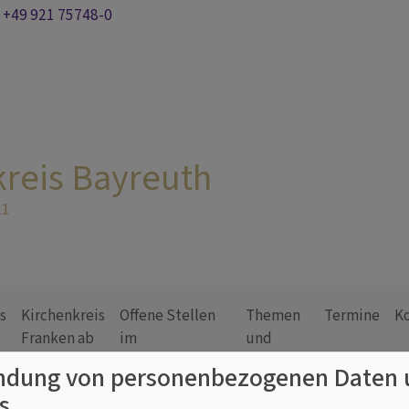
+49 921 75748-0
kreis Bayreuth
21
s
Kirchenkreis
Offene Stellen
Themen
Termine
K
Franken ab
im
und
2027
Gemeindedienst
Projekte
dung von personenbezogenen Daten 
s